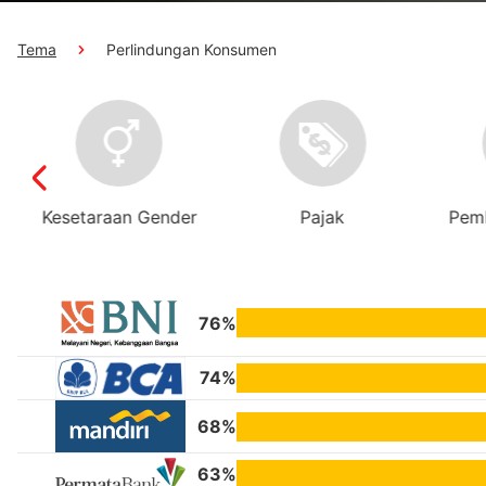
Tema
Perlindungan Konsumen
s
Kesetaraan Gender
Pajak
Pemb
76%
74%
68%
63%