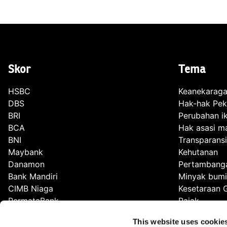
Skor
Tema
HSBC
Keanekaraga
DBS
Hak-hak Pek
BRI
Perubahan ik
BCA
Hak asasi m
BNI
Transparansi
Maybank
Kehutanan
Danamon
Pertambang
Bank Mandiri
Minyak bumi
CIMB Niaga
Kesetaraan 
PermataBank
Pajak
BSI
Pembangkit L
This website uses cookie
OCBC
Korupsi