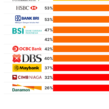
53%
53%
47%
42%
42%
40%
37%
32%
26%