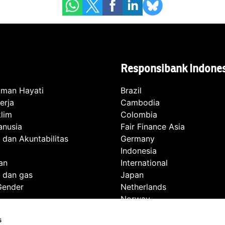
Responsibank Indone
man Hayati
Brazil
erja
Cambodia
lim
Colombia
anusia
Fair Finance Asia
 dan Akuntabilitas
Germany
Indonesia
an
International
 dan gas
Japan
Gender
Netherlands
Norway
istrik
Pakistan
s
Philippines